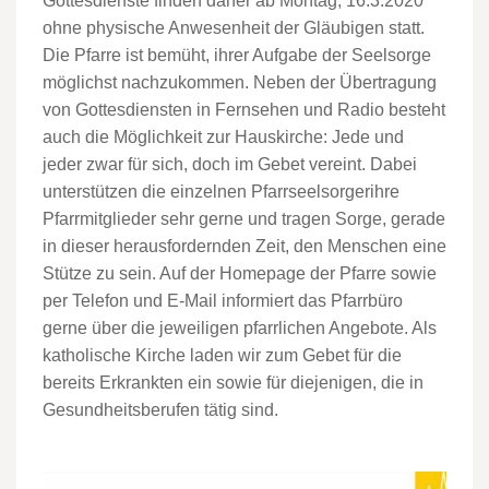
Gottesdienste finden daher ab Montag, 16.3.2020
ohne physische Anwesenheit der Gläubigen
statt.
Die Pfarre ist bemüht, ihrer Aufgabe
der Seelsorge
möglichst nachzukommen. Neben
der Übertragung
von Gottesdiensten in Fernsehen und Radio besteht
auch die Möglichkeit zur
Hauskirche: Jede und
jeder zwar für sich, doch im Gebet vereint.
Dabei
unterstützen die einzelnen Pfarrseelsorger
ihre
Pf
arrmitglieder sehr gerne und tragen
Sorge, gerade
in dieser herausfordernden Zeit, den Menschen eine
Stütze zu sein. Auf der
Homepage der Pfarre sowie
per Telefon und E
-
Mail informiert das Pfarrbüro
gerne über die
jeweiligen pfarrlichen Angebote.
Als
katho
lische Kirche laden wir zum Gebet für die
bereits Erkrankten ein sowie für
diejenigen, die in
Gesundheitsberufen tätig sind.