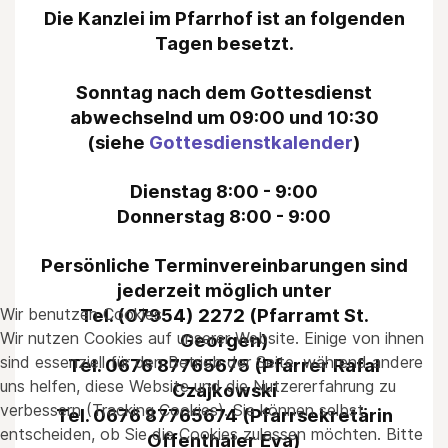
Die Kanzlei im Pfarrhof ist an folgenden
Tagen besetzt.
Sonntag nach dem Gottesdienst
abwechselnd um 09:00 und 10:30
(siehe
Gottesdienstkalender
)
Dienstag 8:00 - 9:00
Donnerstag 8:00 - 9:00
Persönliche Terminvereinbarungen sind
jederzeit möglich unter
Wir benutzen Cookies
Tel. (07954) 2272 (Pfarramt St.
Wir nutzen Cookies auf unserer Website. Einige von ihnen
Georgen)
sind essenziell für den Betrieb der Seite, während andere
Tel. 0676 87765675 (Pfarrer Rafal
uns helfen, diese Website und die Nutzererfahrung zu
Czajkowski
verbessern (Tracking Cookies). Sie können selbst
Tel. 0676 87765674 (Pfarrsekretärin
entscheiden, ob Sie die Cookies zulassen möchten. Bitte
Offenthaler Eva)