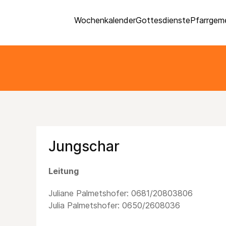
Wochenkalender
Gottesdienste
Pfarrgem
Jungschar
Leitung
Juliane Palmetshofer: 0681/20803806
Julia Palmetshofer: 0650/2608036