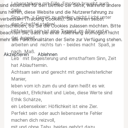
Lebensträume mit Fülle, Emotion braucht auch
sind essenziell für den Betrieb der Seite, während andere
Stille.
uns helfen, diese Website und die Nutzererfahrung zu
Sing, um ´s Gemüt zu erhellen, nicht Licht unter
verbessern (Tracking Cookies). Sie können selbst
den Scheffel stellen!
entscheiden, ob Sie die Cookies zulassen möchten. Bitte
Hilfsbereit sein ist eine Tugend, im Alter und in
beachten Sie, dass bei einer Ablehnung womöglich nicht
der Jugend,
mehr alle Funktionalitäten der Seite zur Verfügung stehen.
arbeiten und nichts tun - beides macht Spaß, je
nach Maß.
Akzeptieren
Ablehnen
Leb´ mit Begeisterung und ernsthaftem Sinn, Zeit
hat Ablauftermin.
Achtsam sein und gerecht mit geschwisterlicher
Manier,
leben vom ich zum du und dann heißt es wir.
Respekt, Ehrlichkeit und Liebe, diese Werte sind
Ethik Schätze,
ein Lebenselixier: Höflichkeit ist eine Zier.
Perfekt sein oder auch liebenswerte Fehler
machen dich reizvoll,
mit und ohne Tabu, beides gehört dazu.