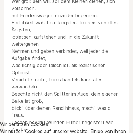
Wer groß sein will, soll dem Kleinen dienen, sich
versöhnen,
auf Friedenswegen einander begegnen.
Ehrlichkeit währt am längsten, frei sein von allen
Ängsten,
loslassen, aufstehen und in die Zukunft
weitergehen.
Nehmen und geben verbindet, weil jeder die
Aufgabe findet,
was richtig oder falsch ist, als realistischer
Optimist.
Verurteile nicht, faires handeln kann alles
verwandeln.
Beachte nicht den Splitter im Auge, dein eigener
Balke ist groß,
blick´ über deinen Rand hinaus, mach´ was d
´raus.
Lachen bewirkt Wunder, Humor begeistert wie
Wir benutzen Cookies
Zunder,
Wir nutzen Cookies auf unserer Website. Einige von ihnen