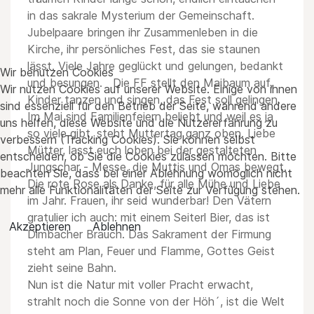
in das sakrale Mysterium der Gemeinschaft.
Jubelpaare bringen ihr Zusammenleben in die
Kirche, ihr persönliches Fest, das sie staunen
lässt. Viele Jahre geglückt und gelungen, bedankt
Wir benutzen Cookies
und besungen. Die FF stellt den Maibaum auf,
Wir nutzen Cookies auf unserer Website. Einige von ihnen
Kinder tanzen und singen, das Fest soll gelingen.
sind essenziell für den Betrieb der Seite, während andere
Im Mai sind Familienfeiern beliebt und weil es ja
uns helfen, diese Website und die Nutzererfahrung zu
so viele gibt, steht Muttertag ganz oben. Liebe
verbessern (Tracking Cookies). Sie können selbst
Mütter, lasst euch loben bei der gestalteten
entscheiden, ob Sie die Cookies zulassen möchten. Bitte
Jungschar - Messe, die Muttis und Omas bewegt.
beachten Sie, dass bei einer Ablehnung womöglich nicht
Die rote Rose als Danke, für alle Mühe und Liebe
mehr alle Funktionalitäten der Seite zur Verfügung stehen.
im Jahr. Frauen, ihr seid wunderbar! Den Vätern
gratulier ich auch: mit einem Seiterl Bier, das ist
Akzeptieren
Ablehnen
Dimbacher Brauch. Das Sakrament der Firmung
steht am Plan, Feuer und Flamme, Gottes Geist
zieht seine Bahn.
Nun ist die Natur mit voller Pracht erwacht,
strahlt noch die Sonne von der Höh´, ist die Welt